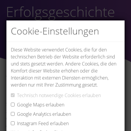
Erfolgsgeschichte
Cookie-Einstellungen
Diese Website verwendet Cookies, die für den
technischen Betrieb der Website erforderlich sind
und stets gesetzt werden. Andere Cookies, die den
Komfort dieser Website erhöhen oder die
Werte, die verbinden:
Interaktion mit externen Diensten ermöglichen,
Unsere Kultur als
werden nur mit Ihrer Zustimmung gesetzt.
Familienunternehmen
Technisch notwendige Cookies erlauben
Stabilität, Vertrauen und starker Zusammenhalt - das
Google Maps erlauben
zeichnet uns als Familienunternehmen seit 1976 aus. Wir
Google Analytics erlauben
denken langfristig und schaffen so ein sicheres
Instagram Feed erlauben
Arbeitsumfeld, das von kurzen Entscheidungswegen und