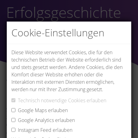
Erfolgsgeschichte
Cookie-Einstellungen
Diese Website verwendet Cookies, die für den
technischen Betrieb der Website erforderlich sind
und stets gesetzt werden. Andere Cookies, die den
Komfort dieser Website erhöhen oder die
Werte, die verbinden:
Interaktion mit externen Diensten ermöglichen,
Unsere Kultur als
werden nur mit Ihrer Zustimmung gesetzt.
Familienunternehmen
Technisch notwendige Cookies erlauben
Stabilität, Vertrauen und starker Zusammenhalt - das
Google Maps erlauben
zeichnet uns als Familienunternehmen seit 1976 aus. Wir
Google Analytics erlauben
denken langfristig und schaffen so ein sicheres
Instagram Feed erlauben
Arbeitsumfeld, das von kurzen Entscheidungswegen und