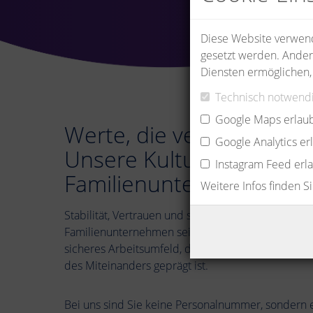
Diese Website verwende
gesetzt werden. Ander
Diensten ermöglichen,
Technisch notwendi
Google Maps erlau
Werte, die verbinden:
Google Analytics e
Unsere Kultur als
Instagram Feed erl
Familienunternehmen
Weitere Infos finden S
Stabilität, Vertrauen und starker Zusammenhalt - d
Familienunternehmen seit 1976 aus. Wir denken lan
sicheres Arbeitsumfeld, das von kurzen Entschei
des Miteinanders geprägt ist.
Bei uns sind Sie keine Personalnummer, sondern e