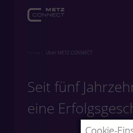
Home
|
Über METZ CONNECT
Seit fünf Jahrze
eine Erfolgsgesc
Cookie-Ein