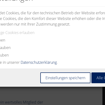
t Cookies, die für den technischen Betrieb der Website erford
e Cookies, die den Komfort dieser Website erhöhen oder die In
 werden nur mit Ihrer Zustimmung gesetzt.
ge Cookies erlauben
ben
rlauben
auben
ie in unserer
Datenschutzerklärung
.
as zeichnet uns als
Einstellungen speichern
Alle
gfristig und schaffen so ein
dungswegen und einer Kultur
in wertvolles Mitglied der