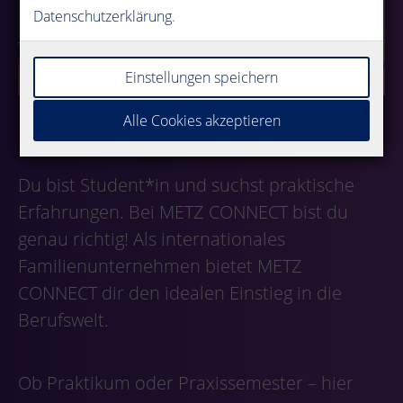
Datenschutzerklärung
.
Einstellungen speichern
Alle Cookies akzeptieren
Du bist Student*in und suchst praktische
Erfahrungen. Bei METZ CONNECT bist du
genau richtig! Als internationales
Familienunternehmen bietet METZ
CONNECT dir den idealen Einstieg in die
Berufswelt.
Ob Praktikum oder Praxissemester – hier