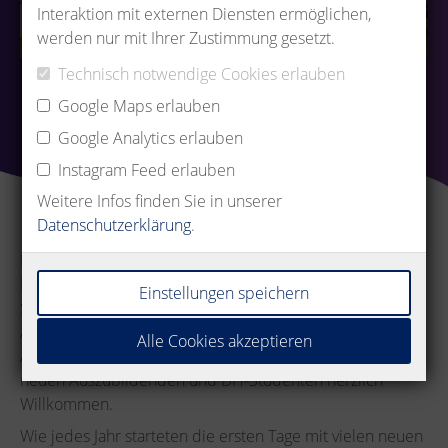
Interaktion mit externen Diensten ermöglichen,
werden nur mit Ihrer Zustimmung gesetzt.
Technisch notwendige Cookies erlauben
Google Maps erlauben
Google Analytics erlauben
Instagram Feed erlauben
Weitere Infos finden Sie in unserer
Datenschutzerklärung
.
Die beiden Geschäftsführer Christian und Jochen Metz,
Personalleiter Matthias Schmidt, Technikleiter Dirk
Einstellungen speichern
Stemmer, Entwicklungsleiter Oliver Jehlitschke und die
Ausbildungsverantwortlichen Herbert Merk und
Alle Cookies akzeptieren
Alexandra Kapitza hießen zum 01. September 2020 die
neuen Auszubildenden und DH-Studenten herzlich
Willkommen.
Wie jedes Jahr starteten die ersten Tage mit vielen neuen