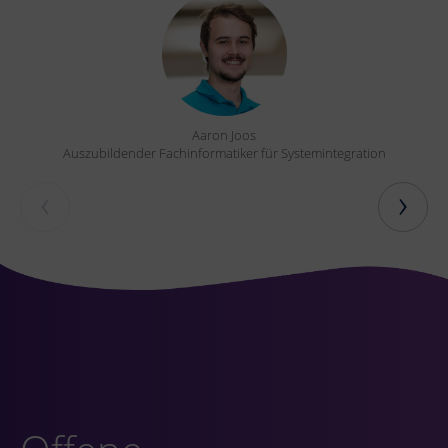
Aaron Joos
Auszubildender Fachinformatiker für Systemintegration
‹
›