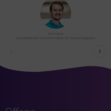
Aaron Joos
Auszubildender Fachinformatiker für Systemintegration
‹
›