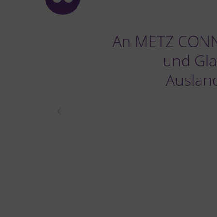
An METZ CONNE
und Gla
Auslan
‹