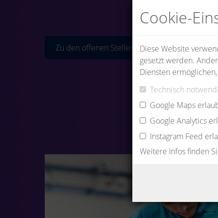
Cookie-Ein
Zu den offenen Stellen
Diese Website verwende
gesetzt werden. Ander
Diensten ermöglichen,
Technisch notwendi
Google Maps erlau
Google Analytics e
Instagram Feed erl
Weitere Infos finden S