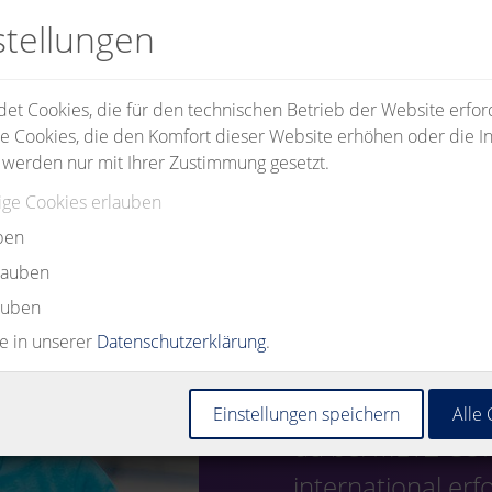
stellungen
t Cookies, die für den technischen Betrieb der Website erford
e Cookies, die den Komfort dieser Website erhöhen oder die In
 werden nur mit Ihrer Zustimmung gesetzt.
ge Cookies erlauben
ben
rlauben
auben
ie in unserer
Datenschutzerklärung
.
Du bist Schüler*
spannenden beruf
Einstellungen speichern
Alle
du bei METZ CON
international er