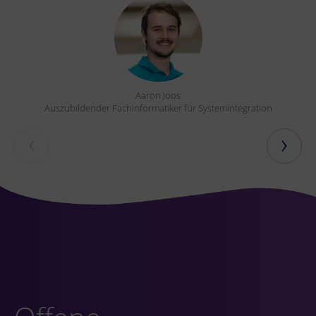
Aaron Joos
Auszubildender Fachinformatiker für Systemintegration
‹
›