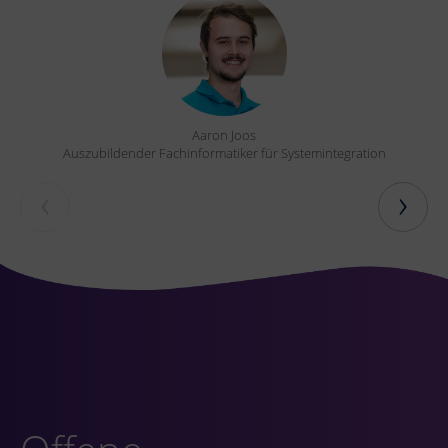
Aaron Joos
Auszubildender Fachinformatiker für Systemintegration
‹
›