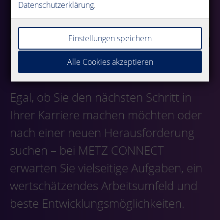
Datenschutzerklärung
.
Einstellungen speichern
Alle Cookies akzeptieren
Egal, ob Sie den nächsten Schritt in
Ihrer Karriere machen möchten oder
nach einer neuen Herausforderung
suchen – bei METZ CONNECT
erwarten Sie vielseitige Aufgaben, ein
wertschätzendes Arbeitsumfeld und
beste Entwicklungsmöglichkeiten.