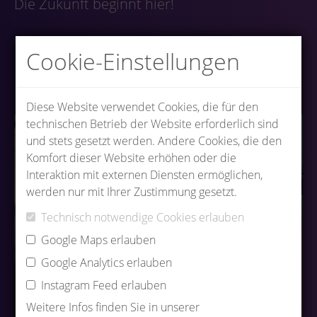
Die Zukunft beginnt hier!
Cookie-Einstellungen
Zu den offenen Stellen
Diese Website verwendet Cookies, die für den
technischen Betrieb der Website erforderlich sind
und stets gesetzt werden. Andere Cookies, die den
Komfort dieser Website erhöhen oder die
Interaktion mit externen Diensten ermöglichen,
werden nur mit Ihrer Zustimmung gesetzt.
Technisch notwendige Cookies erlauben
Google Maps erlauben
Google Analytics erlauben
Instagram Feed erlauben
Weitere Infos finden Sie in unserer