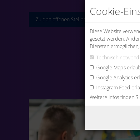
Cookie-Ein
Zu den offenen Stellen
Diese Website verwende
gesetzt werden. Ander
Diensten ermöglichen,
Technisch notwendi
Google Maps erlau
Google Analytics e
Instagram Feed erl
Weitere Infos finden S