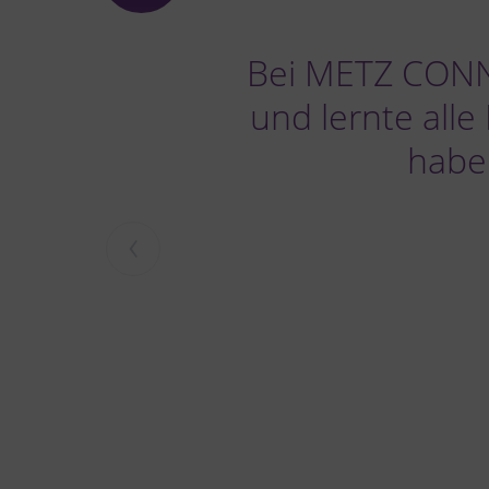
Bei METZ CONN
und lernte all
haben
‹