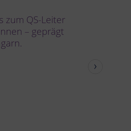
 zum QS-Leiter
ennen – geprägt
ngarn.
›