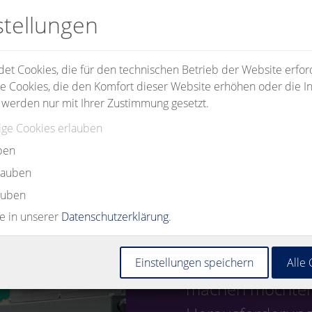
stellungen
t Cookies, die für den technischen Betrieb der Website erford
e Cookies, die den Komfort dieser Website erhöhen oder die In
 werden nur mit Ihrer Zustimmung gesetzt.
ge Cookies erlauben
ben
rlauben
auben
ie in unserer
Datenschutzerklärung
.
Egal, ob Sie den 
Einstellungen speichern
Alle
machen möchten