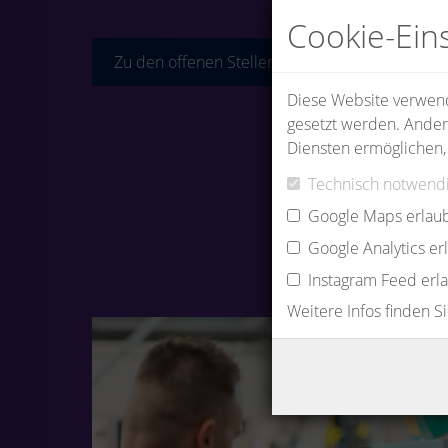
Cookie-Ein
Zu den offenen Stellen
Diese Website verwende
gesetzt werden. Ander
Diensten ermöglichen,
Technisch notwendi
Google Maps erlau
Google Analytics e
Instagram Feed erl
Weitere Infos finden S