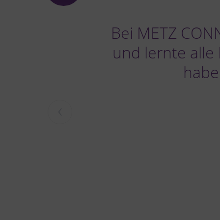
Bei METZ CONN
und lernte all
haben
‹