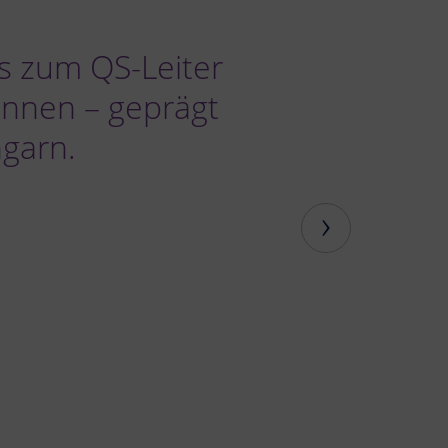
 zum QS-Leiter
ennen – geprägt
ngarn.
›