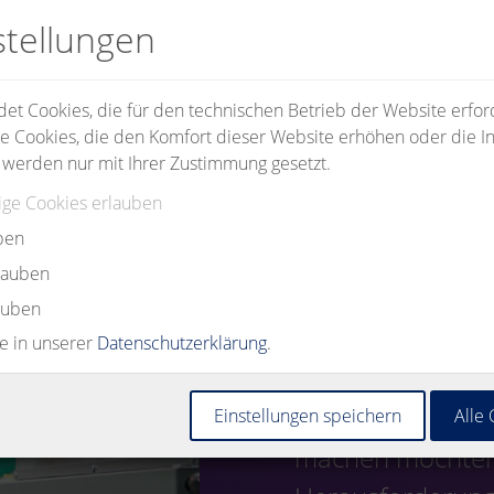
stellungen
t Cookies, die für den technischen Betrieb der Website erford
e Cookies, die den Komfort dieser Website erhöhen oder die In
 werden nur mit Ihrer Zustimmung gesetzt.
ge Cookies erlauben
ben
rlauben
auben
ie in unserer
Datenschutzerklärung
.
Egal, ob Sie den 
Einstellungen speichern
Alle
machen möchten