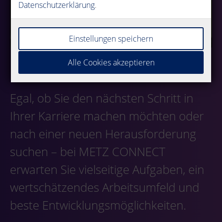
Datenschutzerklärung
.
Einstellungen speichern
Alle Cookies akzeptieren
Egal, ob Sie den nächsten Schritt in
Ihrer Karriere machen möchten oder
nach einer neuen Herausforderung
suchen – bei METZ CONNECT
erwarten Sie vielseitige Aufgaben, ein
wertschätzendes Arbeitsumfeld und
beste Entwicklungsmöglichkeiten.