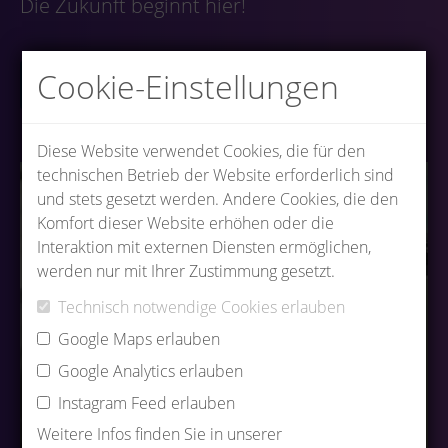
Die Zukunft beginnt hier!
Cookie-Einstellungen
Zu den offenen Stellen
Diese Website verwendet Cookies, die für den
technischen Betrieb der Website erforderlich sind
und stets gesetzt werden. Andere Cookies, die den
Komfort dieser Website erhöhen oder die
Interaktion mit externen Diensten ermöglichen,
werden nur mit Ihrer Zustimmung gesetzt.
Technisch notwendige Cookies erlauben
Google Maps erlauben
Google Analytics erlauben
Instagram Feed erlauben
Weitere Infos finden Sie in unserer