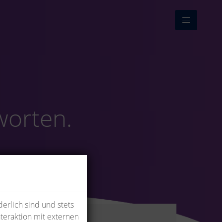
worten.
erlich sind und stets
teraktion mit externen