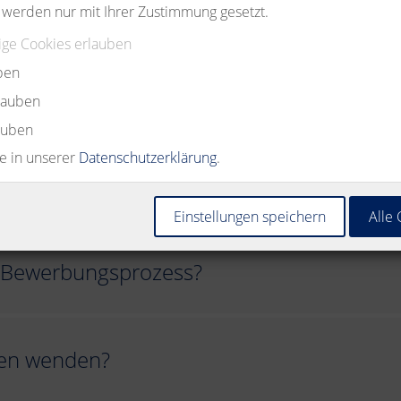
welche Unterlagen werden benötigt?
 werden nur mit Ihrer Zustimmung gesetzt.
ge Cookies erlauben
ben
h?
rlauben
auben
ie in unserer
Datenschutzerklärung
.
ess ab?
Einstellungen speichern
Alle
e Bewerbungsprozess?
gen wenden?