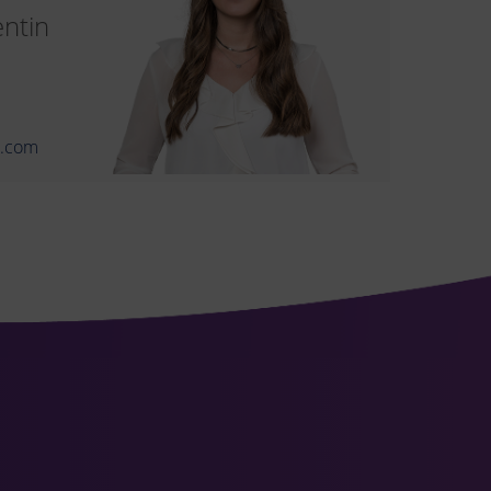
entin
t.com