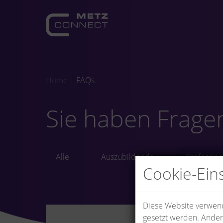
Home
|
FAQs
Sie haben Frage
Alle
Auszubildende
Profession
Cookie-Ein
Diese Website verwende
gesetzt werden. Ander