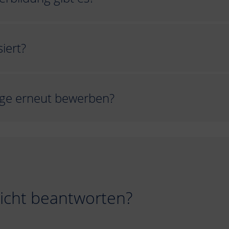
iert?
age erneut bewerben?
nicht beantworten?