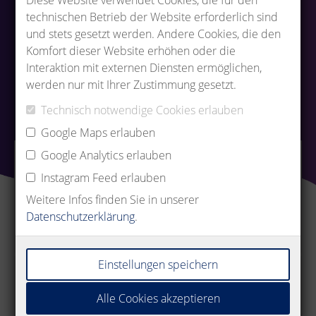
Alle
technischen Betrieb der Website erforderlich sind
und stets gesetzt werden. Andere Cookies, die den
Auszubildende
Komfort dieser Website erhöhen oder die
Interaktion mit externen Diensten ermöglichen,
Professionals
werden nur mit Ihrer Zustimmung gesetzt.
Technisch notwendige Cookies erlauben
Google Maps erlauben
Google Analytics erlauben
Welche Ausbildungen/Dualen
Instagram Feed erlauben
Studiengänge bietet METZ
Weitere Infos finden Sie in unserer
CONNECT an?
Datenschutzerklärung
.
Einstellungen speichern
Wie sieht der
Alle Cookies akzeptieren
Bewerbungsprozess für eine