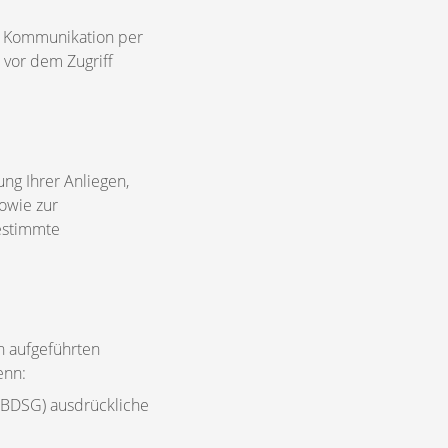
er Kommunikation per
 vor dem Zugriff
ng Ihrer Anliegen,
owie zur
estimmte
n aufgeführten
enn:
z (BDSG) ausdrückliche