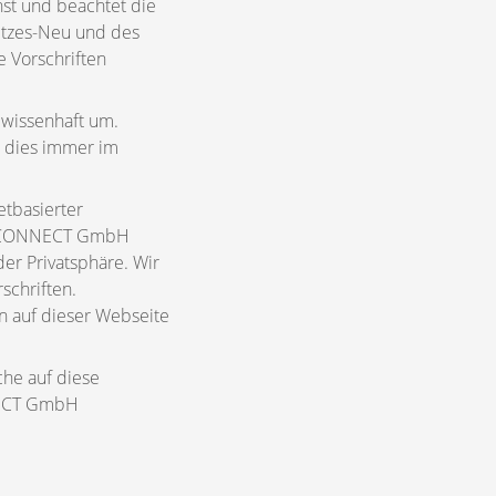
t und beachtet die
etzes-Neu und des
 Vorschriften
wissenhaft um.
t dies immer im
etbasierter
ETZ CONNECT GmbH
er Privatsphäre. Wir
schriften.
 auf dieser Webseite
che auf diese
NECT GmbH