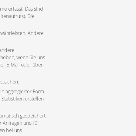
e erfasst. Das sind
itenaufrufs). Die
gewährleisten. Andere
 andere
rheben, wenn Sie uns
ner E-Mail oder über
esuchen.
 in aggregierter Form
tatistiken erstellen
omatisch gespeichert.
r Anfragen und für
en bei uns