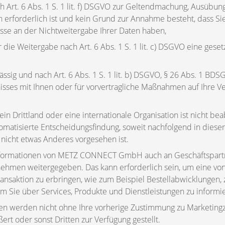
h Art. 6 Abs. 1 S. 1 lit. f) DSGVO zur Geltendmachung, Ausübun
 erforderlich ist und kein Grund zur Annahme besteht, dass S
sse an der Nichtweitergabe Ihrer Daten haben,
für die Weitergabe nach Art. 6 Abs. 1 S. 1 lit. c) DSGVO eine gese
lässig und nach Art. 6 Abs. 1 S. 1 lit. b) DSGVO, § 26 Abs. 1 BD
nisses mit Ihnen oder für vorvertragliche Maßnahmen auf Ihre V
in Drittland oder eine internationale Organisation ist nicht bea
tomatisierte Entscheidungsfindung, soweit nachfolgend in dieser
nicht etwas Anderes vorgesehen ist.
formationen von METZ CONNECT GmbH auch an Geschäftspartner
nehmen weitergegeben. Das kann erforderlich sein, um eine vo
ransaktion zu erbringen, wie zum Beispiel Bestellabwicklungen
 Sie über Services, Produkte und Dienstleistungen zu informi
ten werden nicht ohne Ihre vorherige Zustimmung zu Marketin
rt oder sonst Dritten zur Verfügung gestellt.