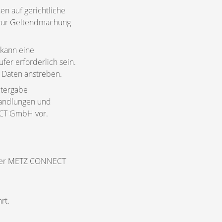
n auf gerichtliche
 zur Geltendmachung
kann eine
fer erforderlich sein.
 Daten anstreben.
itergabe
Handlungen und
ECT GmbH vor.
e der METZ CONNECT
rt.