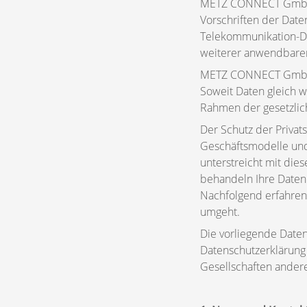
METZ CONNECT GmbH n
Vorschriften der Dat
Telekommunikation-Di
weiterer anwendbare
METZ CONNECT GmbH ge
Soweit Daten gleich w
Rahmen der gesetzlic
Der Schutz der Privat
Geschäftsmodelle und
unterstreicht mit die
behandeln Ihre Daten 
Nachfolgend erfahre
umgeht.
Die vorliegende Daten
Datenschutzerklärun
Gesellschaften ande