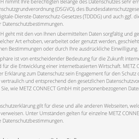
immt Ihre berechtigten Belange des Datenschutzes sehr erns
enschutzgrundverordnung (DSGVO), des Bundesdatenschutzges
gitale-Dienste-Datenschutz-Gesetzes (TDDDG) und auch ggf. die
r Datenschutzbestimmungen.
ht mit den von Ihnen übermittelten Daten sorgfältig und ge
elcher Art erhoben, verarbeitet oder genutzt werden, geschieh
hen Bestimmungen oder durch Ihre ausdrückliche Einwilligung.
sphäre ist von entscheidender Bedeutung für die Zukunft intern
 für die Entwicklung einer internetbasierten Wirtschaft. M
ser Erklärung zum Datenschutz sein Engagement für den Schutz d
vertraulich und entsprechend den gesetzlichen Datenschutzvor
n Sie, wie METZ CONNECT GmbH mit personenbezogenen Daten
schutzerklärung gilt für diese und alle anderen Webseiten, wel
g verweisen. Unter Umständen gelten für einzelne METZ CON
re Datenschutzbestimmungen.