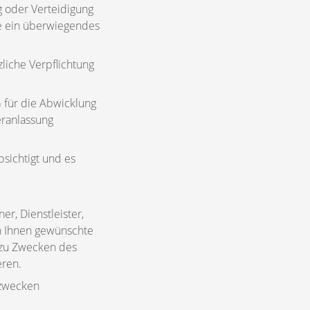
g oder Verteidigung
ie ein überwiegendes
tzliche Verpflichtung
SG für die Abwicklung
eranlassung
bsichtigt und es
, Dienstleister,
n Ihnen gewünschte
, zu Zwecken des
eren.
gzwecken