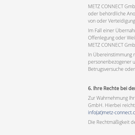
METZ CONNECT GmbH ka
oder behördliche Ano
von oder Verteidigun
Im Fall einer Übern
Offenlegung oder Weit
METZ CONNECT GmbH wi
In Übereinstimmung m
personenbezogener u
Betrugsversuche ode
6. Ihre Rechte bei 
Zur Wahrnehmung Ihre
GmbH. Hierbei reicht 
info(at)metz-connect
Die Rechtmäßigkeit de