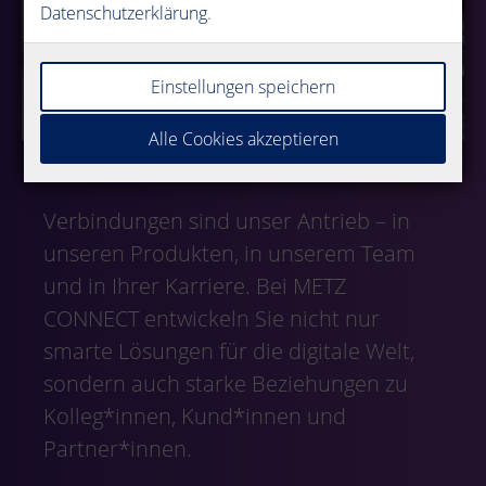
Datenschutzerklärung
.
Einstellungen speichern
Alle Cookies akzeptieren
Verbindungen sind unser Antrieb – in
unseren Produkten, in unserem Team
und in Ihrer Karriere. Bei METZ
CONNECT entwickeln Sie nicht nur
smarte Lösungen für die digitale Welt,
sondern auch starke Beziehungen zu
Kolleg*innen, Kund*innen und
Partner*innen.