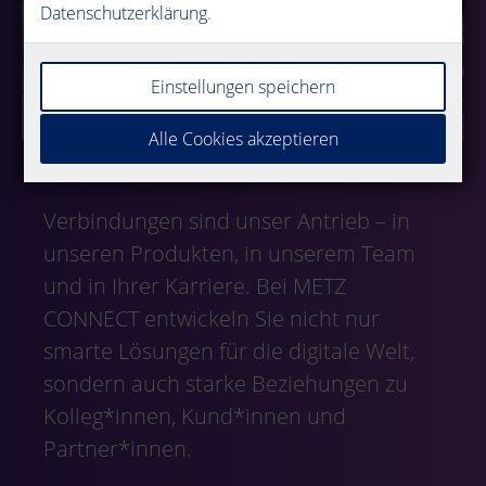
Datenschutzerklärung
.
Einstellungen speichern
Alle Cookies akzeptieren
Verbindungen sind unser Antrieb – in
unseren Produkten, in unserem Team
und in Ihrer Karriere. Bei METZ
CONNECT entwickeln Sie nicht nur
smarte Lösungen für die digitale Welt,
sondern auch starke Beziehungen zu
Kolleg*innen, Kund*innen und
Partner*innen.